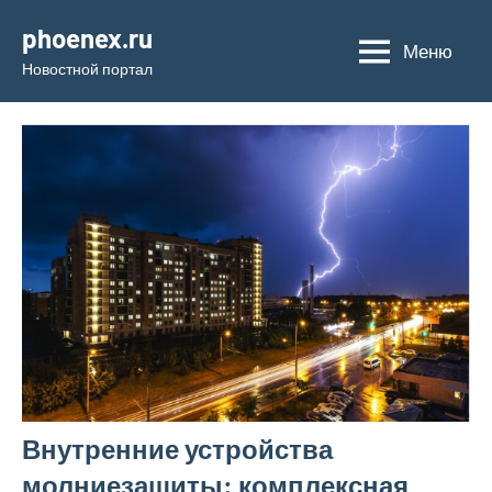
Перейти
phoenex.ru
к
Меню
Новостной портал
содержимому
Внутренние устройства
молниезащиты: комплексная