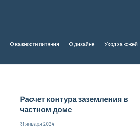
О важности питания
О дизайне
Уход за кожей
Расчет контура заземления в
частном доме
31 января 2024
phoenex_ru
Нет
комментариев