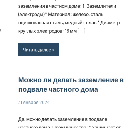
заземления в частном доме: 1. Заземлители
(электроды) * Материал: железо, сталь,
оцинкованная сталь, медный сплав * Диаметр
т
круглых электродов: 16 мм […]
Читать далее
Можно ли делать заземление в
подвале частного дома
31 января 2024
phoenex_ru
Нет
комментариев
Да, можно делать заземление в подвале
частного дома. Преимущества: * Защищает от