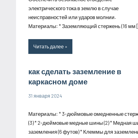
электрического тока в землю в случае
неисправностей или ударов молнии.
Материалы: * Заземляющий стержень (16 мм 
Читать далее
как сделать заземление в
каркасном доме
31 января 2024
phoenex_ru
Нет
комментариев
Материалы: * 3-дюймовые омедненные стер
(3) * 2-дюймовые медные шины (2) * Медная ш
заземления (6 футов) * Клеммы для заземлен