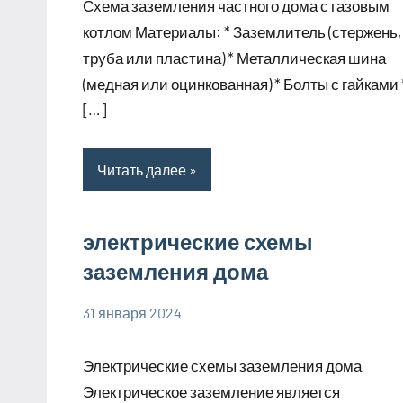
Схема заземления частного дома с газовым
котлом Материалы: * Заземлитель (стержень,
труба или пластина) * Металлическая шина
(медная или оцинкованная) * Болты с гайками 
[…]
Читать далее
электрические схемы
заземления дома
31 января 2024
phoenex_ru
Нет
комментариев
Электрические схемы заземления дома
Электрическое заземление является