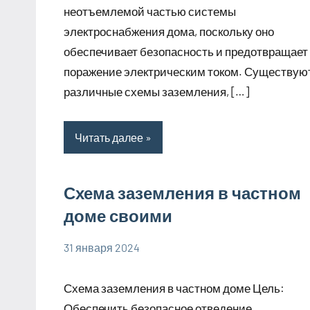
неотъемлемой частью системы
электроснабжения дома, поскольку оно
обеспечивает безопасность и предотвращает
поражение электрическим током. Существую
различные схемы заземления, […]
Читать далее
Схема заземления в частном
доме своими
31 января 2024
phoenex_ru
Нет
комментариев
Схема заземления в частном доме Цель:
Обеспечить безопасное отведение