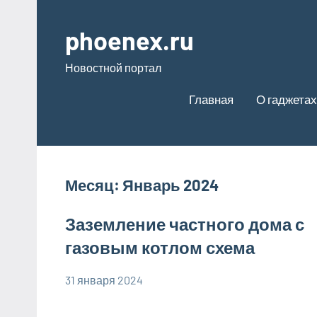
Перейти
к
phoenex.ru
содержимому
Новостной портал
Главная
О гаджетах
Месяц:
Январь 2024
Заземление частного дома с
газовым котлом схема
31 января 2024
phoenex_ru
Нет
комментариев