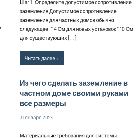
Шаг 1: Определите допустимое сопротивление
заземления Допустимое сопротивление
заземления для частных домов обычно
*
следующее: * 4 Ом для новых установок * 10 Ом
для существующих […]
Читать далее
Из чего сделать заземление в
частном доме своими руками
все размеры
31 января 2024
phoenex_ru
Нет
комментариев
Материальные требования для системы