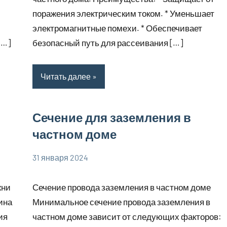
поражения электрическим током. * Уменьшает
электромагнитные помехи. * Обеспечивает
[…]
безопасный путь для рассеивания […]
Читать далее
Сечение для заземления в
частном доме
31 января 2024
phoenex_ru
Нет
комментариев
жни
Сечение провода заземления в частном доме
ина
Минимальное сечение провода заземления в
ия
частном доме зависит от следующих факторов: