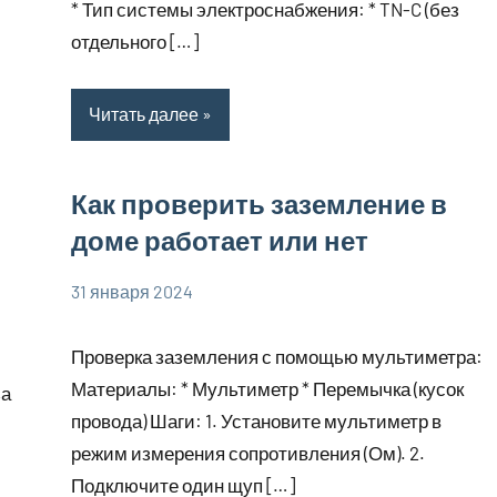
* Тип системы электроснабжения: * TN-C (без
отдельного […]
Читать далее
Как проверить заземление в
доме работает или нет
31 января 2024
phoenex_ru
Нет
комментариев
Проверка заземления с помощью мультиметра:
Материалы: * Мультиметр * Перемычка (кусок
за
провода) Шаги: 1. Установите мультиметр в
режим измерения сопротивления (Ом). 2.
Подключите один щуп […]