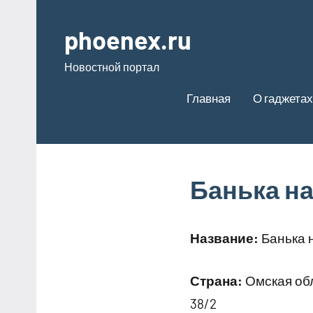
Перейти
к
phoenex.ru
содержимому
Новостной портал
Главная
О гаджетах
Банька н
Название:
Банька 
Страна:
Омская обл
38/2