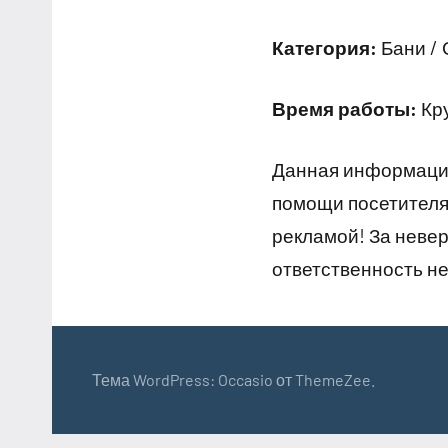
Категория:
Бани /
Время работы:
Кру
Данная информация
помощи посетителям
рекламой! За неве
ответственность не
Тема WordPress: Occasio от ThemeZee.