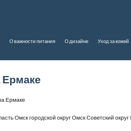
О важности питания
О дизайне
Уход за кожей
а Ермаке
на Ермаке
асть Омск городской округ Омск Советский округ