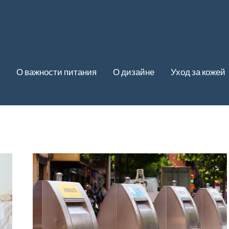
О важности питания
О дизайне
Уход за кожей