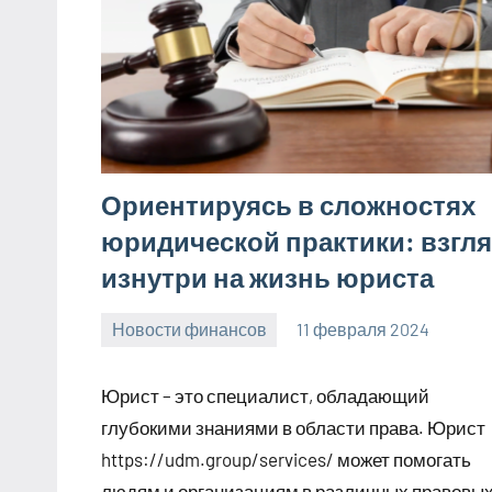
Ориентируясь в сложностях
юридической практики: взгл
изнутри на жизнь юриста
Новости финансов
11 февраля 2024
Avtor
Нет
комментариев
Юрист – это специалист, обладающий
глубокими знаниями в области права. Юрист
https://udm.group/services/ может помогать
людям и организациям в различных правовы