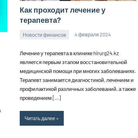
Как проходит лечение у
терапевта?
Новости финансов
4 февраля 2024
Avtor
Нет
комментариев
Лечение у терапевта в клинике hirurg24.kz
является первым этапом восстановительной
медицинской помощи при многих заболеваниях.
Терапевт занимается диагностикой, лечением и
профилактикой различных заболеваний, а также
проведением […]
а
Читать далее