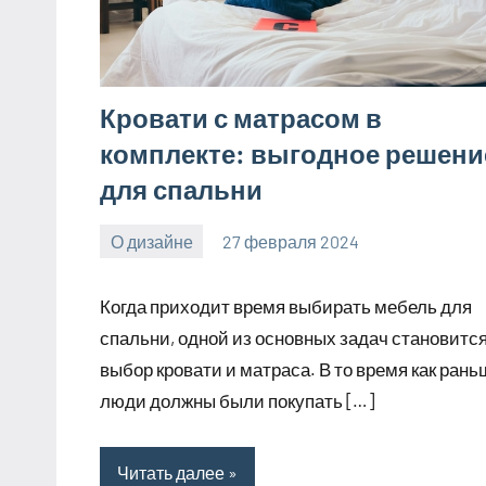
Кровати с матрасом в
комплекте: выгодное решени
для спальни
О дизайне
27 февраля 2024
Avtor
Нет
комментариев
Когда приходит время выбирать мебель для
спальни, одной из основных задач становитс
выбор кровати и матраса. В то время как рань
люди должны были покупать […]
Читать далее