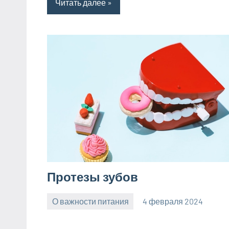
Читать далее
Протезы зубов
О важности питания
4 февраля 2024
Avtor
Нет
комментариев