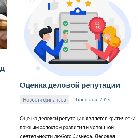
яд
Оценка деловой репутации
Новости финансов
9 февраля 2024
Avtor
Нет
комментариев
Оценка деловой репутации является критически
важным аспектом развития и успешной
деятельности любого бизнеса. Деловая
х