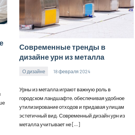
е
Современные тренды в
дизайне урн из металла
О дизайне
18 февраля 2024
Avtor
Нет
комментариев
Урны из металла играют важную роль в
я
городском ландшафте, обеспечивая удобное
ше
утилизирование отходов и придавая улицам
эстетичный вид. Современный дизайн урн из
металла учитывает не […]