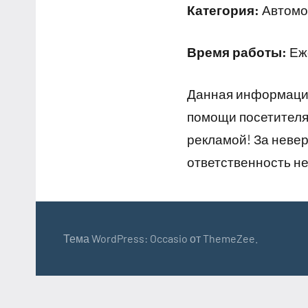
Категория:
Автомо
Время работы:
Еже
Данная информация
помощи посетителям
рекламой! За неве
ответственность не
Тема WordPress: Occasio от ThemeZee.