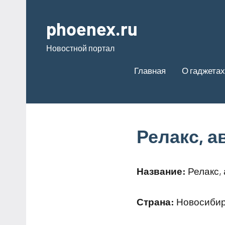
Перейти
к
phoenex.ru
содержимому
Новостной портал
Главная
О гаджетах
Релакс, 
Название:
Релакс,
Страна:
Новосибирс