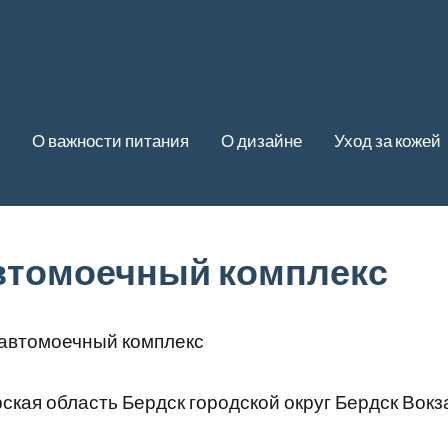
О важности питания
О дизайне
Уход за кожей
автомоечный комплекс
 автомоечный комплекс
кая область Бердск городской округ Бердск Вокз