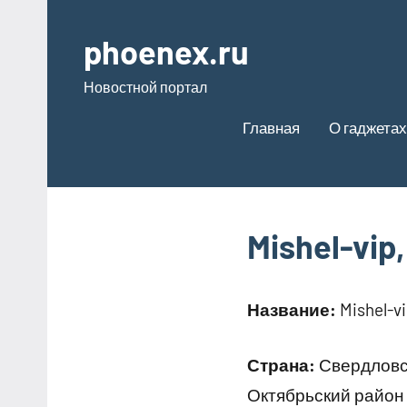
Перейти
к
phoenex.ru
содержимому
Новостной портал
Главная
О гаджетах
Mishel-vi
Название:
Mishel-v
Страна:
Свердловск
Октябрьский район 