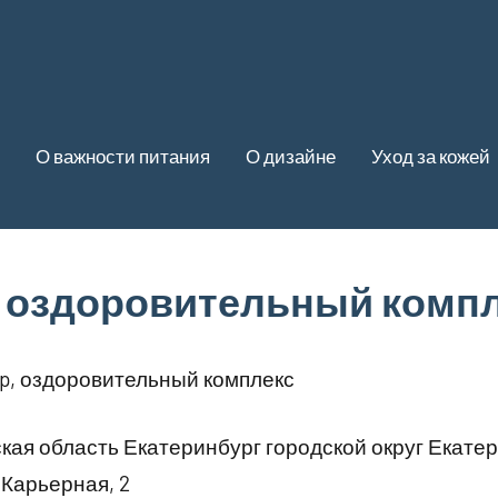
О важности питания
О дизайне
Уход за кожей
p, оздоровительный комп
ip, оздоровительный комплекс
ая область Екатеринбург городской округ Екате
Карьерная, 2