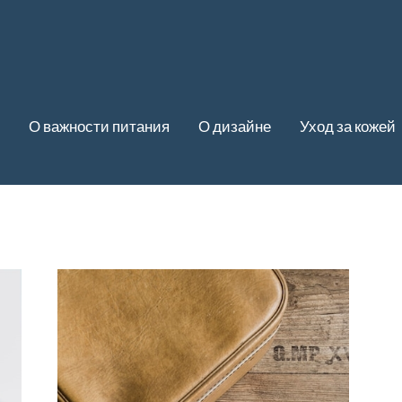
О важности питания
О дизайне
Уход за кожей