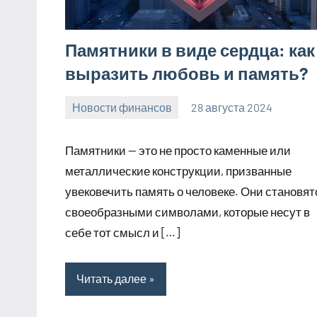
Памятники в виде сердца: как
выразить любовь и память?
Новости финансов
28 августа 2024
Avtor
Нет
комментариев
Памятники — это не просто каменные или
металлические конструкции, призванные
увековечить память о человеке. Они становят
своеобразными символами, которые несут в
себе тот смысл и […]
Читать далее