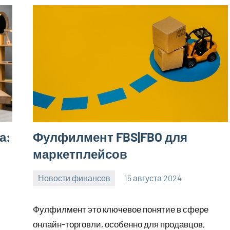
а:
Фулфилмент FBS|FBO для
маркетплейсов
Новости финансов
15 августа 2024
Avtor
Нет
комментариев
Фулфилмент это ключевое понятие в сфере
онлайн-торговли, особенно для продавцов,