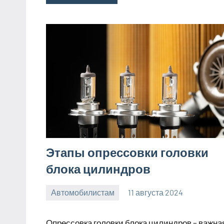
Этапы опрессовки головки
блока цилиндров
Автомобилистам
11 августа 2024
Avtor
Нет
комментариев
Опрессовка головки блока цилиндров – важна