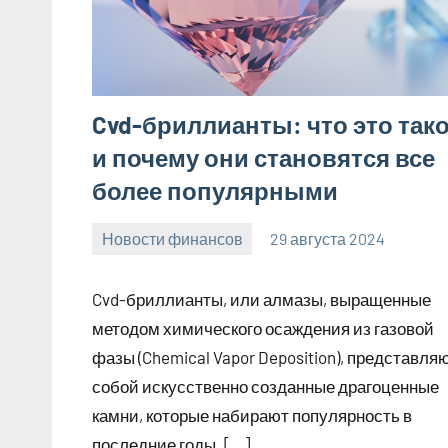
Cvd-бриллианты: что это так
и почему они становятся все
более популярными
Новости финансов
29 августа 2024
Avtor
Нет
комментариев
Cvd-бриллианты, или алмазы, выращенные
методом химического осаждения из газовой
фазы (Chemical Vapor Deposition), представля
собой искусственно созданные драгоценные
камни, которые набирают популярность в
последние годы. […]