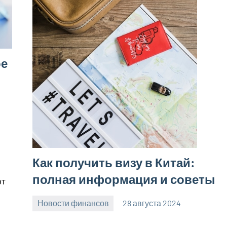
ое
Как получить визу в Китай:
полная информация и советы
ют
Новости финансов
28 августа 2024
Avtor
Нет
комментариев