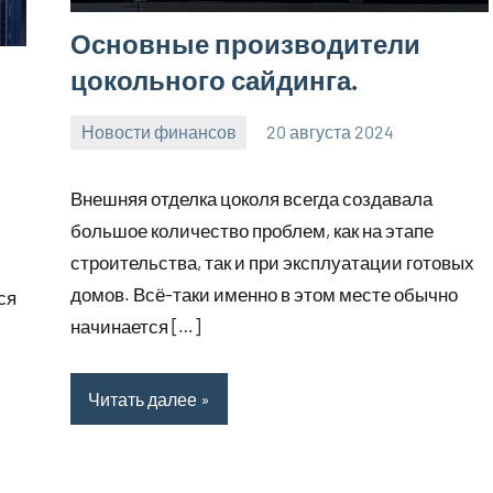
Основные производители
цокольного сайдинга.
Новости финансов
20 августа 2024
Avtor
Нет
комментариев
Внешняя отделка цоколя всегда создавала
большое количество проблем, как на этапе
строительства, так и при эксплуатации готовых
домов. Всё-таки именно в этом месте обычно
ся
начинается […]
Читать далее