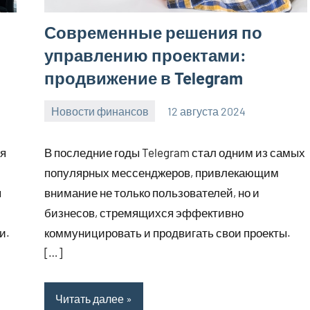
Современные решения по
управлению проектами:
продвижение в Telegram
Новости финансов
12 августа 2024
Avtor
Нет
комментариев
ся
В последние годы Telegram стал одним из самых
популярных мессенджеров, привлекающим
ы
внимание не только пользователей, но и
бизнесов, стремящихся эффективно
и.
коммуницировать и продвигать свои проекты.
[…]
Читать далее