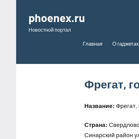
Перейти
к
phoenex.ru
содержимому
Новостной портал
Главная
О гаджетах
Фрегат, 
Название:
Фрегат,
Страна:
Свердловск
Синарский район у