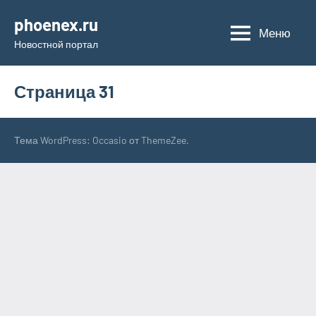
Перейти
phoenex.ru
к
Меню
Новостной портал
содержимому
Страница 31
Тема WordPress: Occasio от ThemeZee.