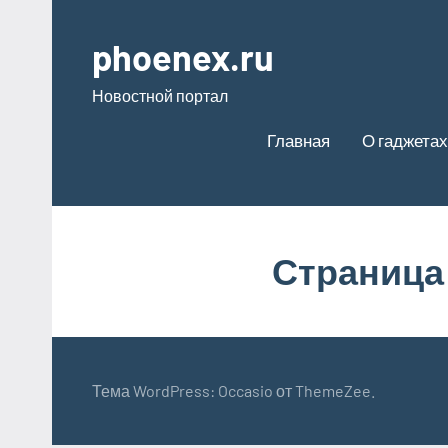
Перейти
к
phoenex.ru
содержимому
Новостной портал
Главная
О гаджетах
Страница
Тема WordPress: Occasio от ThemeZee.