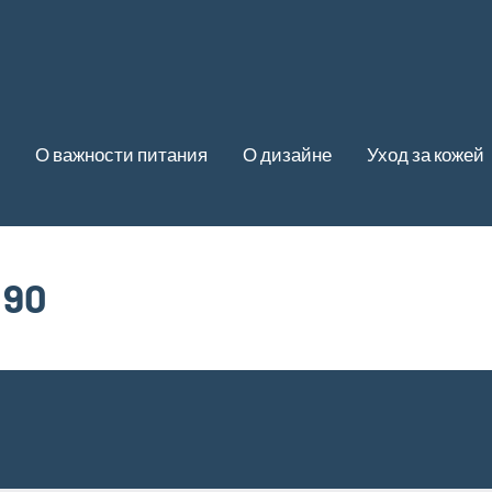
О важности питания
О дизайне
Уход за кожей
 90