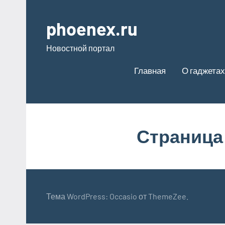
Перейти
к
phoenex.ru
содержимому
Новостной портал
Главная
О гаджетах
Страница 
Тема WordPress: Occasio от ThemeZee.