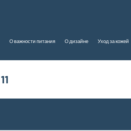
О важности питания
О дизайне
Уход за кожей
11