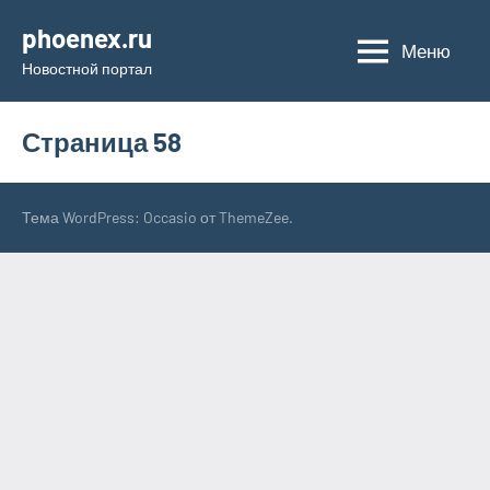
Перейти
phoenex.ru
к
Меню
Новостной портал
содержимому
Страница 58
Тема WordPress: Occasio от ThemeZee.