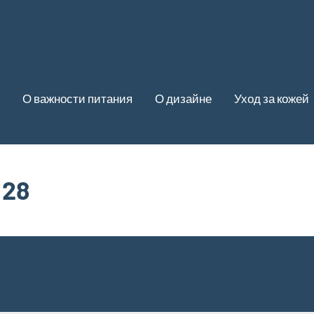
О важности питания
О дизайне
Уход за кожей
 28