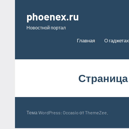
Перейти
к
phoenex.ru
содержимому
Новостной портал
Главная
О гаджетах
Страница
Тема WordPress: Occasio от ThemeZee.