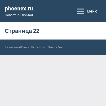
Перейти
phoenex.ru
к
Меню
Новостной портал
содержимому
Страница 22
Тема WordPress: Occasio от ThemeZee.