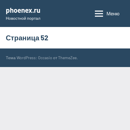
Перейти
phoenex.ru
к
Меню
Новостной портал
содержимому
Страница 52
Тема WordPress: Occasio от ThemeZee.