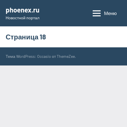
Перейти
phoenex.ru
к
Меню
Новостной портал
содержимому
Страница 18
Тема WordPress: Occasio от ThemeZee.