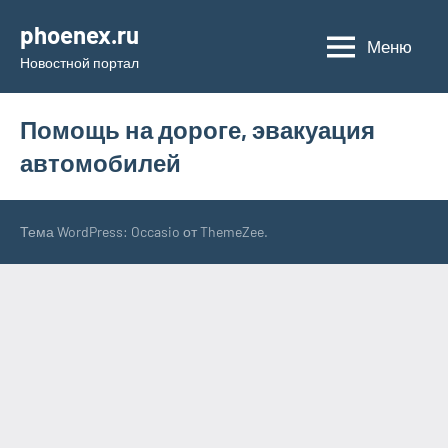
Перейти
phoenex.ru
к
Меню
Новостной портал
содержимому
Помощь на дороге, эвакуация
автомобилей
Тема WordPress: Occasio от ThemeZee.