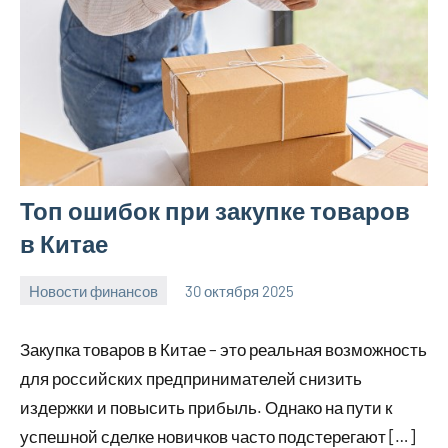
Топ ошибок при закупке товаров
в Китае
Новости финансов
30 октября 2025
Avtor
Нет
комментариев
Закупка товаров в Китае – это реальная возможность
для российских предпринимателей снизить
издержки и повысить прибыль. Однако на пути к
успешной сделке новичков часто подстерегают […]