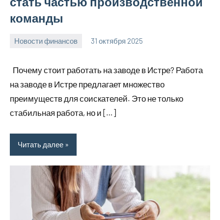
стать частью производственной
команды
Новости финансов
31 октября 2025
Avtor
Нет
комментариев
Почему стоит работать на заводе в Истре? Работа
на заводе в Истре предлагает множество
преимуществ для соискателей. Это не только
стабильная работа, но и […]
Читать далее