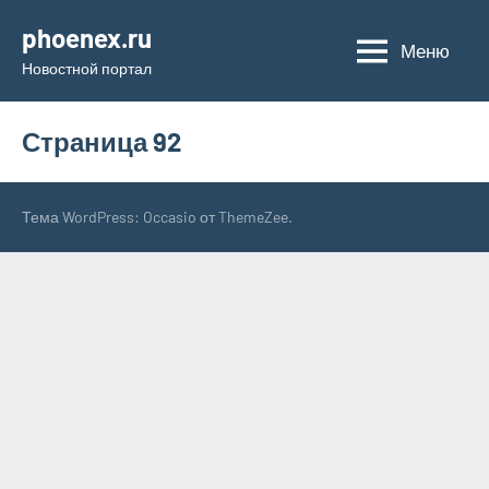
Перейти
phoenex.ru
к
Меню
Новостной портал
содержимому
Страница 92
Тема WordPress: Occasio от ThemeZee.