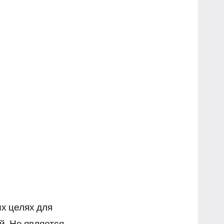
х целях для
й. Не является