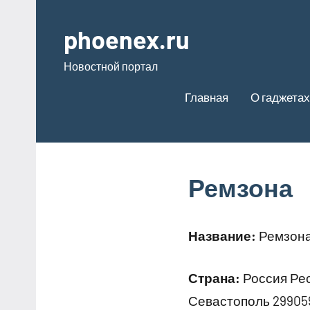
Перейти
к
phoenex.ru
содержимому
Новостной портал
Главная
О гаджетах
Ремзона
Название:
Ремзон
Страна:
Россия Рес
Севастополь 29905