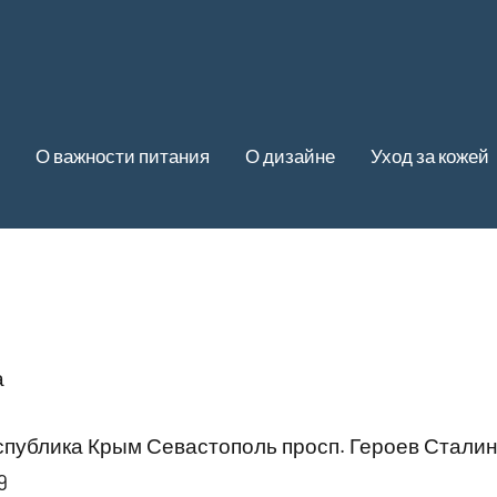
О важности питания
О дизайне
Уход за кожей
а
публика Крым Севастополь просп. Героев Сталинг
9