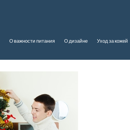
О важности питания
О дизайне
Уход за кожей