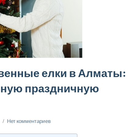
венные елки в Алматы:
ьную праздничную
r
Нет комментариев