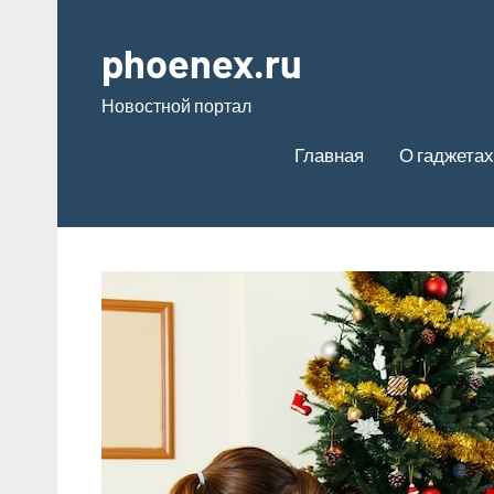
Перейти
к
phoenex.ru
содержимому
Новостной портал
Главная
О гаджетах