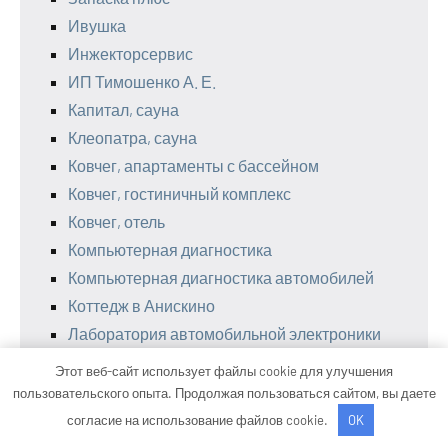
Ивушка
Инжекторсервис
ИП Тимошенко А. Е.
Капитал, сауна
Клеопатра, сауна
Ковчег, апартаменты с бассейном
Ковчег, гостиничный комплекс
Ковчег, отель
Компьютерная диагностика
Компьютерная диагностика автомобилей
Коттедж в Анискино
Лаборатория автомобильной электроники
Лагуна, сауна
Этот веб-сайт использует файлы cookie для улучшения
Ладья, автосервис
пользовательского опыта. Продолжая пользоваться сайтом, вы даете
Леруа Мерлен, гипермаркет строительных
согласие на использование файлов cookie.
OK
материалов