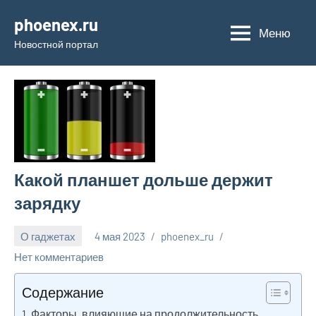
Перейти
phoenex.ru
к
Меню
Новостной портал
содержимому
Какой планшет дольше держит
зарядку
О гаджетах
4 мая 2023
phoenex_ru
Нет комментариев
Содержание
Факторы, влияющие на продолжительность