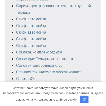
Сириус, центр кузовного ремонта грузовой
техники
Скиф, автомойка
Скиф, автомойка
Скиф, автомойка
Скиф, автомойка
Скиф, автомойка
Соблазн, комплекс отдыха
Созвездие Тельца, автокомплекс
Соловьи, загородный клуб
Станция технического обслуживания
СтартерОк
Старый корабль, сауна
Этот веб-сайт использует файлы cookie для улучшения
Статус-м, автомойка
пользовательского опыта. Продолжая пользоваться сайтом, вы даете
СтеклоДом, сеть фирменных офисов продаж
согласие на использование файлов cookie.
OK
Стиль-Авто