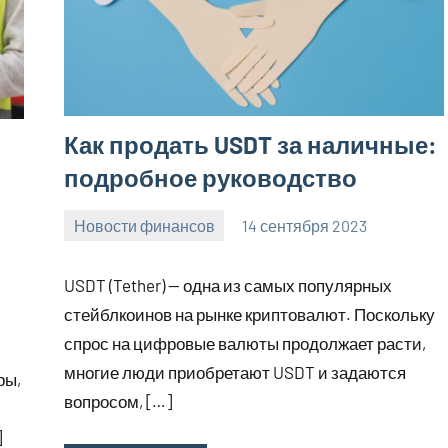
Как продать USDT за наличные:
подробное руководство
Новости финансов
14 сентября 2023
Avtor
Нет
комментариев
USDT (Tether) — одна из самых популярных
стейблкоинов на рынке криптовалют. Поскольку
спрос на цифровые валюты продолжает расти,
многие люди приобретают USDT и задаются
ры,
вопросом, […]
]