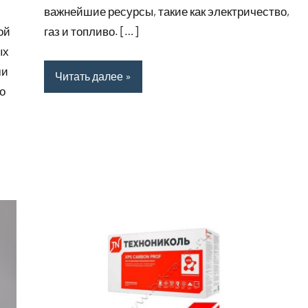
важнейшие ресурсы, такие как электричество,
газ и топливо. […]
ой
ых
ми
Читать далее
о