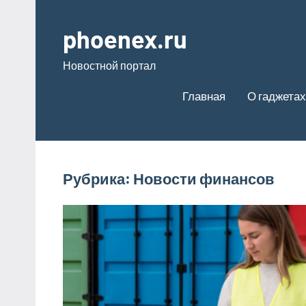
Перейти
к
phoenex.ru
содержимому
Новостной портал
Главная
О гаджетах
Рубрика:
Новости финансов