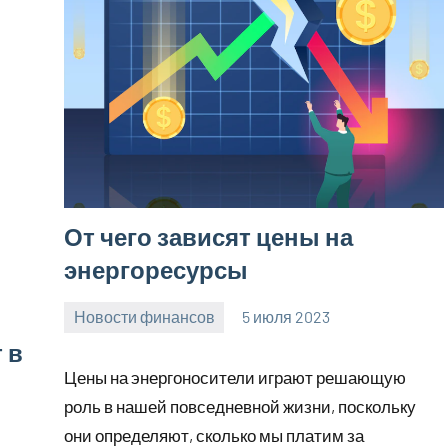
От чего зависят цены на
энергоресурсы
Новости финансов
5 июля 2023
Avtor
Нет
 в
комментариев
Цены на энергоносители играют решающую
роль в нашей повседневной жизни, поскольку
они определяют, сколько мы платим за