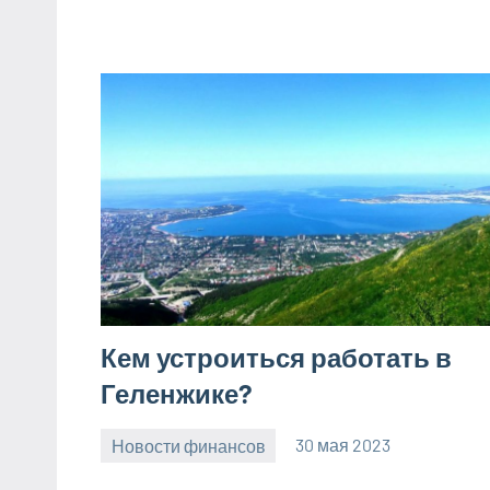
Кем устроиться работать в
Геленжике?
Новости финансов
30 мая 2023
Avtor
Нет