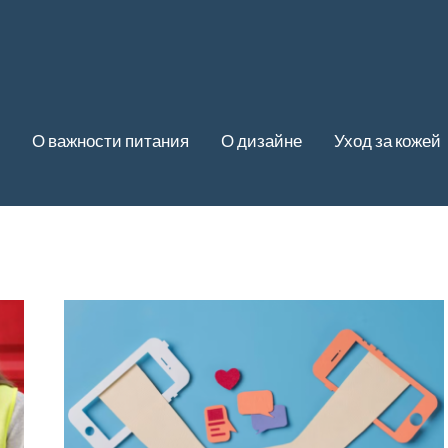
О важности питания
О дизайне
Уход за кожей