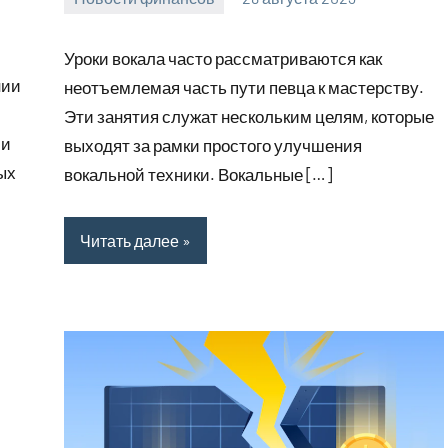
Avtor
Нет
комментариев
Уроки вокала часто рассматриваются как
нии
неотъемлемая часть пути певца к мастерству.
Эти занятия служат нескольким целям, которые
ли
выходят за рамки простого улучшения
ых
вокальной техники. Вокальные […]
Читать далее